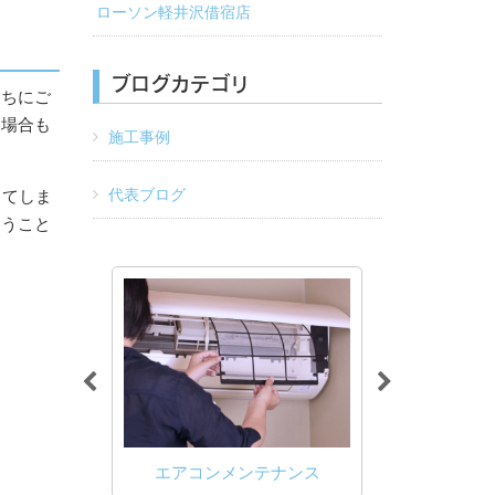
ローソン軽井沢借宿店
ブログカテゴリ
たちにご
る場合も
施工事例
代表ブログ
出てしま
まうこと
け・取り外
冷媒配管工事
エアコンメンテナンス
設