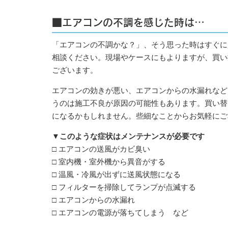
■エアコンの不調を感じた時は…
「エアコンの不調かな？」、そう思った時はすぐに
相談ください。現場やケースにもよりますが、買い
ございます。
エアコンの効きが悪い、エアコンからの水漏れなど
うのは施工不良が原因の可能性もあります。買い替
になるかもしれません。些細なことからお気軽にご
▼このような症状はメンテナンスが必要です
□ エアコンの送風がカビ臭い
□ 室内機・室外機から異音がする
□ 温風・冷風が出ずに送風状態になる
□ フィルターを掃除してランプが点滅する
□ エアコンからの水漏れ
□ エアコンの電源が落ちてしまう など