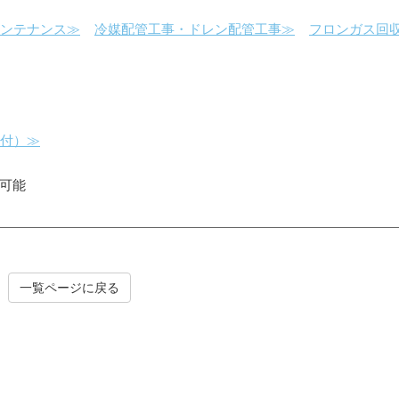
ンテナンス≫
冷媒配管工事・ドレン配管工事≫
フロンガス回
受付）≫
可能
一覧ページに戻る